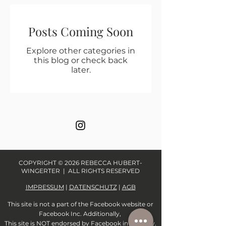
Posts Coming Soon
Explore other categories in
this blog or check back
later.
COPYRIGHT © 2026 REBECCA HUBERT-
WINGERTER | ALL RIGHTS RESERVED
IMPRESSUM
|
DATENSCHUTZ
|
AGB
This site is not a part of the Facebook website or
Facebook Inc. Additionally,
This site is NOT endorsed by Facebook in any way.